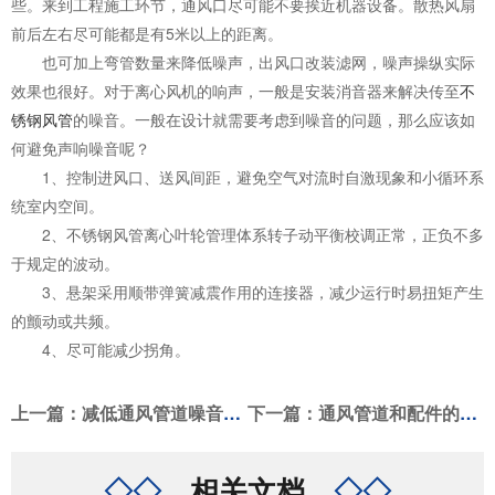
些。来到工程施工环节，通风口尽可能不要挨近机器设备。散热风扇
前后左右尽可能都是有5米以上的距离。
也可加上弯管数量来降低噪声，出风口改装滤网，噪声操纵实际
效果也很好。对于离心风机的响声，一般是安装消音器来解决传至
不
锈钢风管
的噪音。一般在设计就需要考虑到噪音的问题，那么应该如
何避免声响噪音呢？
1、控制进风口、送风间距，避免空气对流时自激现象和小循环系
统室内空间。
2、不锈钢风管离心叶轮管理体系转子动平衡校调正常，正负不多
于规定的波动。
3、悬架采用顺带弹簧减震作用的连接器，减少运行时易扭矩产生
的颤动或共频。
4、尽可能减少拐角。
上一篇
：减低通风管道噪音的技巧介绍
下一篇
：通风管道和配件的安装方法及要求
◇◇
相关文档
◇◇