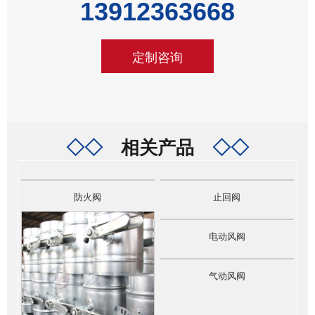
13912363668
定制咨询
◇◇
相关产品
◇◇
防火阀
止回阀
电动风阀
气动风阀