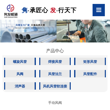
隽
·承匠心
发
·行天下
产品中心
螺旋风管
焊接风管
矩形风管
风阀
风管法兰
风管配件
消声器
风机风管软连接
手动风阀